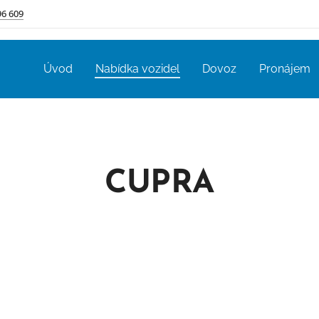
96 609
Úvod
Nabídka vozidel
Dovoz
Pronájem
CUPRA