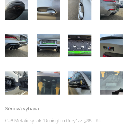
Sériová výbava
C28 Metalický lak "Donington Grey" 24 388,- Kč