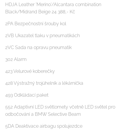
HDJA Leather 'Merino'/Alcantara combination
Black/Midrand Beige 24 388,- Kč
2PA Bezpečnostní šrouby kol
2VB Ukazatel tlaku v pneumatikách
2VC Sada na opravu pneumatik
302 Alarm
423 Velurové koberečky
428 Výstražný trojúhelník a lékárnička
493 Odkládací paket
552 Adaptivní LED světlomety včetně LED světel pro
odbočování a BMW Selective Beam
5DA Deaktivace airbagu spolujezdce