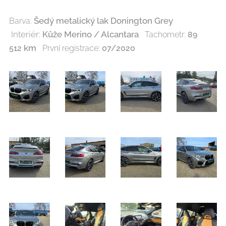
Šedý metalický lak Donington Grey
Barva:
Interiér:
Kůže Merino / Alcantara
Tachometr:
89
km
512
První registrace:
07/2020