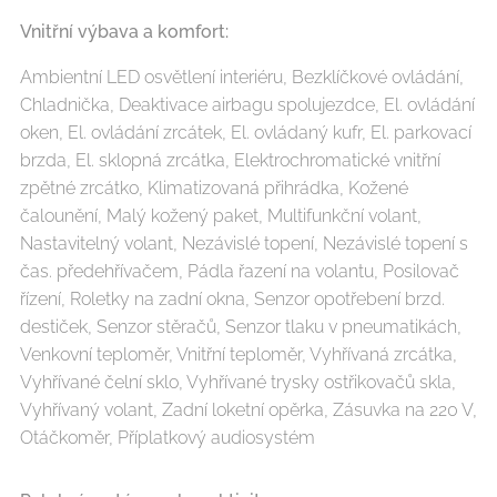
Vnitřní výbava a komfort:
Ambientní LED osvětlení interiéru, Bezklíčkové ovládání,
Chladnička, Deaktivace airbagu spolujezdce, El. ovládání
oken, El. ovládání zrcátek, El. ovládaný kufr, El. parkovací
brzda, El. sklopná zrcátka, Elektrochromatické vnitřní
zpětné zrcátko, Klimatizovaná přihrádka, Kožené
čalounění, Malý kožený paket, Multifunkční volant,
Nastavitelný volant, Nezávislé topení, Nezávislé topení s
čas. předehřívačem, Pádla řazení na volantu, Posilovač
řízení, Roletky na zadní okna, Senzor opotřebení brzd.
destiček, Senzor stěračů, Senzor tlaku v pneumatikách,
Venkovní teploměr, Vnitřní teploměr, Vyhřívaná zrcátka,
Vyhřívané čelní sklo, Vyhřívané trysky ostřikovačů skla,
Vyhřívaný volant, Zadní loketní opěrka, Zásuvka na 220 V,
Otáčkoměr, Příplatkový audiosystém