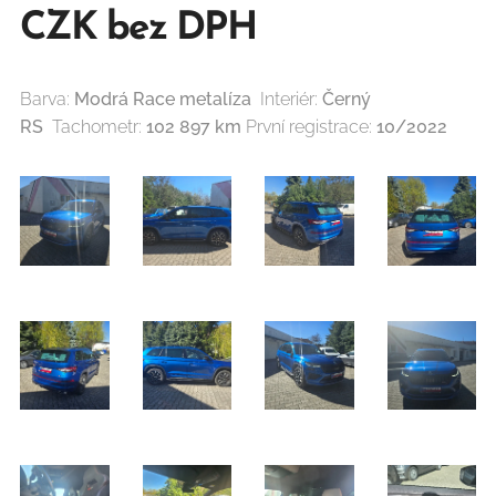
CZK bez DPH
Barva:
Modrá Race metalíza
Interiér:
Černý
RS
Tachometr:
102 897 km
První registrace:
10/2022