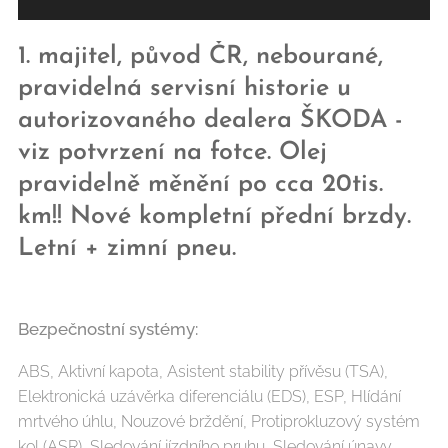
1. majitel, původ ČR, nebourané,
pravidelná servisní historie u
autorizovaného dealera ŠKODA -
viz potvrzení na fotce. Olej
pravidelně měnění po cca 20tis.
km!! Nové kompletní přední brzdy.
Letní + zimní pneu.
Bezpečnostní systémy:
ABS, Aktivní kapota, Asistent stability přívěsu (TSA),
Elektronická uzávěrka diferenciálu (EDS), ESP, Hlídání
mrtvého úhlu, Nouzové brždění, Protiprokluzový systém
kol (ASR), Sledování jízdního pruhu, Sledování únavy