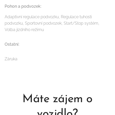
Pohon a podvozek:
Adaptivní regulace podvozku, Regulace tuhosti
podvozku, Sportovní podvozek, Start/Stop systém,
Volba jízdního režimu
Ostatní:
Záruka
Máte zájem o
vozidlo?