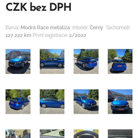
CZK bez DPH
Barva:
Modrá Race metalíza
Interiér:
Černý
Tachometr:
127 222 km
První registrace:
2/2022