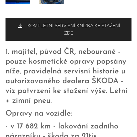
KOMPLETNÍ SERVISNÍ KNÍŽKA KE STAŽENÍ
ZDE
1. majitel, původ ČR, nebourané -
pouze kosmetické opravy popsány
níže, pravidelná servisní historie u
autorizovaného dealera ŠKODA -
viz potvrzení ke stažení výše. Letní
+ zimní pneu.
Opravy na vozidle:
- v 17 682 km - lakování zadního
nárazníku - škoda za 21tis.