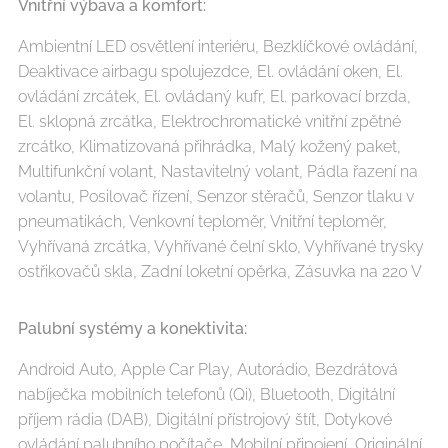
Vnitřní výbava a komfort:
Ambientní LED osvětlení interiéru, Bezklíčkové ovládání,
Deaktivace airbagu spolujezdce, El. ovládání oken, El.
ovládání zrcátek, El. ovládaný kufr, El. parkovací brzda,
El. sklopná zrcátka, Elektrochromatické vnitřní zpětné
zrcátko, Klimatizovaná přihrádka, Malý kožený paket,
Multifunkční volant, Nastavitelný volant, Pádla řazení na
volantu, Posilovač řízení, Senzor stěračů, Senzor tlaku v
pneumatikách, Venkovní teploměr, Vnitřní teploměr,
Vyhřívaná zrcátka, Vyhřívané čelní sklo, Vyhřívané trysky
ostřikovačů skla, Zadní loketní opěrka, Zásuvka na 220 V
Palubní systémy a konektivita:
Android Auto, Apple Car Play, Autorádio, Bezdrátová
nabíječka mobilních telefonů (Qi), Bluetooth, Digitální
příjem rádia (DAB), Digitální přístrojový štít, Dotykové
ovládání palubního počítače, Mobilní připojení, Originální