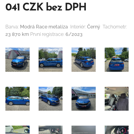
041 CZK bez DPH
Barva:
Modrá Race metalíza
Interiér:
Černý
Tachometr:
23 870 km
První registrace:
6/2023