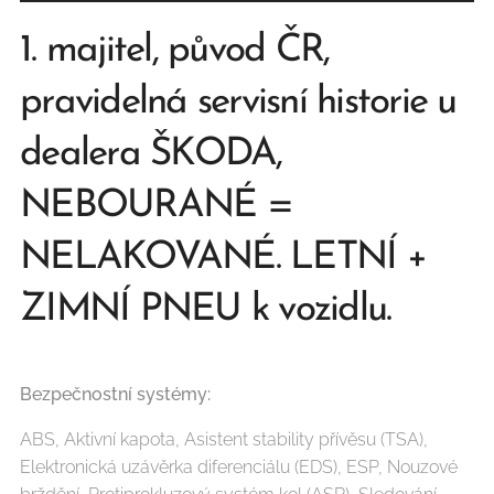
1. majitel, původ ČR,
pravidelná servisní historie u
dealera ŠKODA,
NEBOURANÉ =
NELAKOVANÉ. LETNÍ +
ZIMNÍ PNEU k vozidlu.
Bezpečnostní systémy:
ABS, Aktivní kapota, Asistent stability přívěsu (TSA),
Elektronická uzávěrka diferenciálu (EDS), ESP, Nouzové