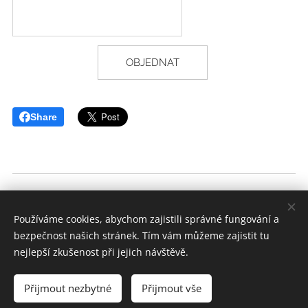
OBJEDNAT
Share
Všeobecné obchodní podmínky
Používáme cookies, abychom zajistili správné fungování a
bezpečnost našich stránek. Tím vám můžeme zajistit tu
GDPR
nejlepší zkušenost při jejich návštěvě.
Dokumenty ke stažení
Cookies
Přijmout nezbytné
Přijmout vše