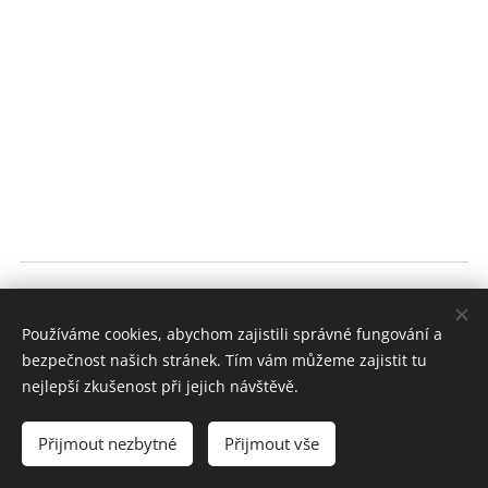
Všeobecné obchodní podmínky
Používáme cookies, abychom zajistili správné fungování a
bezpečnost našich stránek. Tím vám můžeme zajistit tu
GDPR
nejlepší zkušenost při jejich návštěvě.
Dokumenty ke stažení
Cookies
Přijmout nezbytné
Přijmout vše