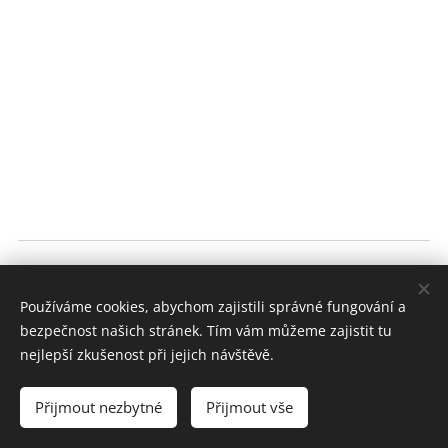
Všeobecné obchodní podmínky
Používáme cookies, abychom zajistili správné fungování a
bezpečnost našich stránek. Tím vám můžeme zajistit tu
GDPR
nejlepší zkušenost při jejich návštěvě.
Dokumenty ke stažení
Cookies
Přijmout nezbytné
Přijmout vše